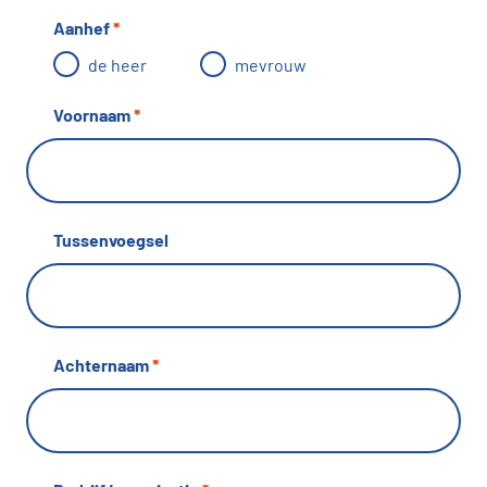
Aanhef
*
de heer
mevrouw
Voornaam
*
Tussenvoegsel
Achternaam
*